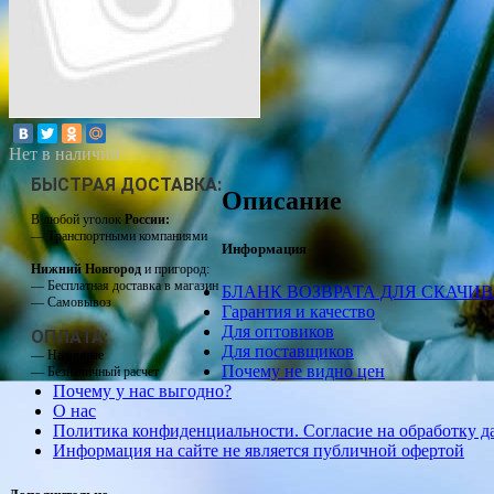
Нет в наличии
БЫСТРАЯ ДОСТАВКА:
Описание
В любой уголок
России:
— Транспортными компаниями
Информация
Нижний Новгород
и пригород:
— Бесплатная доставка в магазин
БЛАНК ВОЗВРАТА ДЛЯ СКАЧИ
— Самовывоз
Гарантия и качество
Для оптовиков
ОПЛАТА:
Для поставщиков
— Наличные
Почему не видно цен
— Безналичный расчет
Почему у нас выгодно?
О нас
Политика конфиденциальности. Согласие на обработку 
Информация на сайте не является публичной офертой