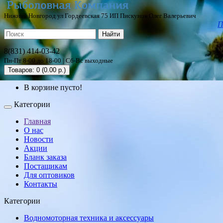
Нижний Новгород ул Гордеевская 75 ИП Пискунов Олег Валерьевич
П
Найти
8(831) 414-03-42
Пн-Пт 8-00 до 18-00 | Сб-Вс выходные
Товаров: 0 (0.00 р.)
В корзине пусто!
Категории
Главная
О нас
Новости
Акции
Бланк заказа
Постащикам
Для оптовиков
Контакты
Категории
Водномоторная техника и аксессуары