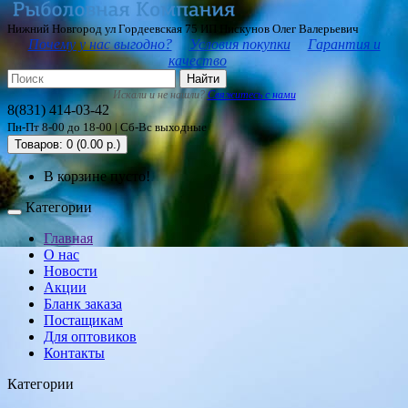
Нижний Новгород ул Гордеевская 75 ИП Пискунов Олег Валерьевич
Почему у нас выгодно?
Условия покупки
Гарантия и
качество
Найти
Искали и не нашли?
Свяжитесь с нами
8(831) 414-03-42
Пн-Пт 8-00 до 18-00 | Сб-Вс выходные
Товаров: 0 (0.00 р.)
В корзине пусто!
Категории
Главная
О нас
Новости
Акции
Бланк заказа
Постащикам
Для оптовиков
Контакты
Категории