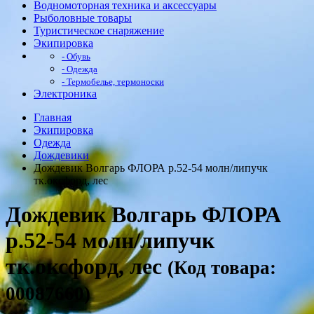
Водномоторная техника и аксессуары
Рыболовные товары
Туристическое снаряжение
Экипировка
- Обувь
- Одежда
- Термобелье, термоноски
Электроника
Главная
Экипировка
Одежда
Дождевики
Дождевик Волгарь ФЛОРА р.52-54 молн/липучк
тк.оксфорд, лес
Дождевик Волгарь ФЛОРА
р.52-54 молн/липучк
тк.оксфорд, лес
(Код товара:
00087660)