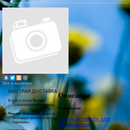
Нет в наличии
БЫСТРАЯ ДОСТАВКА:
Описание
В любой уголок
России:
— Транспортными компаниями
Информация
Нижний Новгород
и пригород:
— Бесплатная доставка в магазин
БЛАНК ВОЗВРАТА ДЛЯ
— Самовывоз
СКАЧИВАНИЯ
Гарантия и качество