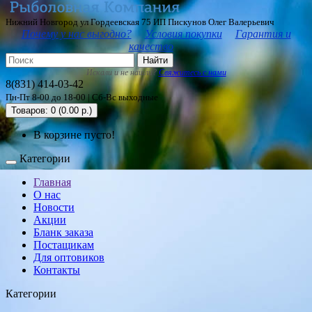
Нижний Новгород ул Гордеевская 75 ИП Пискунов Олег Валерьевич
Почему у нас выгодно?
Условия покупки
Гарантия и
качество
Найти
Искали и не нашли?
Свяжитесь с нами
8(831) 414-03-42
Пн-Пт 8-00 до 18-00 | Сб-Вс выходные
Товаров: 0 (0.00 р.)
В корзине пусто!
Категории
Главная
О нас
Новости
Акции
Бланк заказа
Постащикам
Для оптовиков
Контакты
Категории