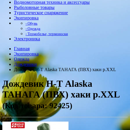
Водномоторная техника и аксессуары
Рыболовные товары
Туристическое снаряжение
Экипировка
- Обувь
- Одежда
- Термобелье, термоноски
Электроника
Главная
Экипировка
Одежда
Дождевики
Дождевик Н-Т Alaska ТАНАГА (ПВХ) хаки р.XXL
Дождевик Н-Т Alaska
ТАНАГА (ПВХ) хаки р.XXL
(Код товара: 92425)