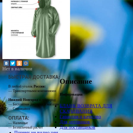
Нет в наличии
БЫСТРАЯ ДОСТАВКА:
Описание
В любой уголок
России:
— Транспортными компаниями
Информация
Нижний Новгород
и пригород:
— Бесплатная доставка в магазин
БЛАНК ВОЗВРАТА ДЛЯ
— Самовывоз
СКАЧИВАНИЯ
Гарантия и качество
ОПЛАТА:
Для оптовиков
— Наличные
Для поставщиков
— Безналичный расчет
Почему не видно цен