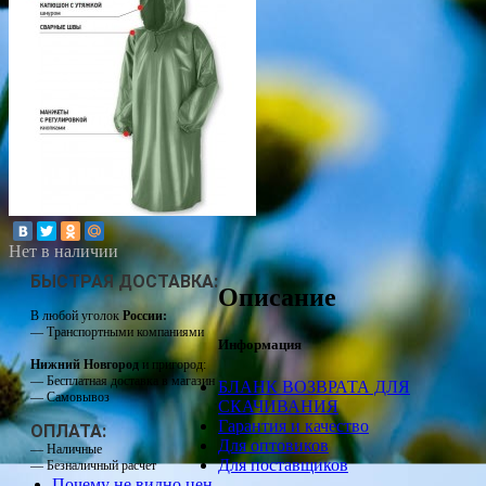
Нет в наличии
БЫСТРАЯ ДОСТАВКА:
Описание
В любой уголок
России:
— Транспортными компаниями
Информация
Нижний Новгород
и пригород:
— Бесплатная доставка в магазин
БЛАНК ВОЗВРАТА ДЛЯ
— Самовывоз
СКАЧИВАНИЯ
Гарантия и качество
ОПЛАТА:
Для оптовиков
— Наличные
Для поставщиков
— Безналичный расчет
Почему не видно цен