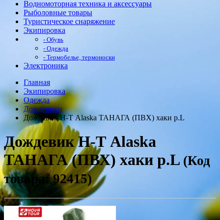
Водномоторная техника и аксессуары
Рыболовные товары
Туристическое снаряжение
Экипировка
- Обувь
- Одежда
- Термобелье, термоноски
Электроника
Главная
Экипировка
Одежда
Дождевики
Дождевик Н-Т Alaska ТАНАГА (ПВХ) хаки р.L
Дождевик Н-Т Alaska
ТАНАГА (ПВХ) хаки р.L
(Код
товара: 92415)