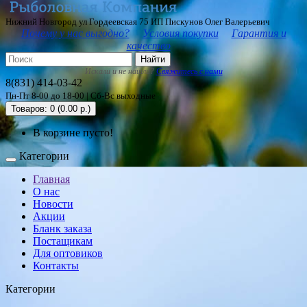
Нижний Новгород ул Гордеевская 75 ИП Пискунов Олег Валерьевич
Почему у нас выгодно?
Условия покупки
Гарантия и
качество
Найти
Искали и не нашли?
Свяжитесь с нами
8(831) 414-03-42
Пн-Пт 8-00 до 18-00 | Сб-Вс выходные
Товаров: 0 (0.00 р.)
В корзине пусто!
Категории
Главная
О нас
Новости
Акции
Бланк заказа
Постащикам
Для оптовиков
Контакты
Категории