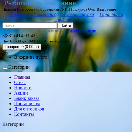
Нижний Новгород ул Гордеевская 75 ИП Пискунов Олег Валерьевич
Почему у нас выгодно?
Условия покупки
Гарантия и
качество
Найти
Искали и не нашли?
Свяжитесь с нами
8(831) 414-03-42
Пн-Пт 8-00 до 18-00 | Сб-Вс выходные
Товаров: 0 (0.00 р.)
В корзине пусто!
Категории
Главная
О нас
Новости
Акции
Бланк заказа
Постащикам
Для оптовиков
Контакты
Категории