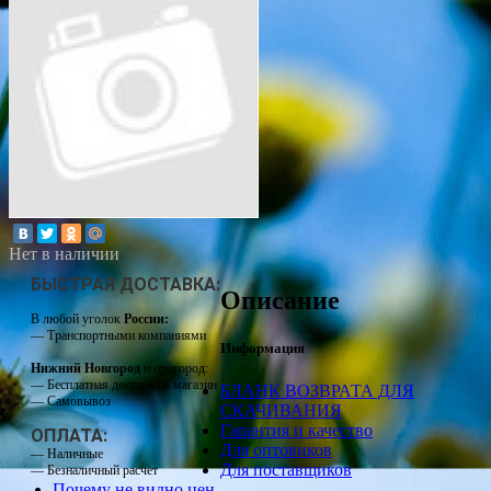
Нет в наличии
БЫСТРАЯ ДОСТАВКА:
Описание
В любой уголок
России:
— Транспортными компаниями
Информация
Нижний Новгород
и пригород:
— Бесплатная доставка в магазин
БЛАНК ВОЗВРАТА ДЛЯ
— Самовывоз
СКАЧИВАНИЯ
Гарантия и качество
ОПЛАТА:
Для оптовиков
— Наличные
Для поставщиков
— Безналичный расчет
Почему не видно цен