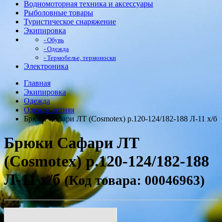
Водномоторная техника и аксессуары
Рыболовные товары
Туристическое снаряжение
Экипировка
- Обувь
- Одежда
- Термобелье, термоноски
Электроника
Главная
Экипировка
Одежда
Одежда летняя
Брюки Сафари ЛТ (Cosmotex) р.120-124/182-188 Л-11 х/б
Брюки Сафари ЛТ
(Cosmotex) р.120-124/182-188
Л-11 х/б
(Код товара: 00046963)