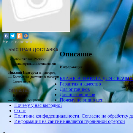
Нет в наличии
БЫСТРАЯ ДОСТАВКА:
Описание
В любой уголок
России:
— Транспортными компаниями
Информация
Нижний Новгород
и пригород:
— Бесплатная доставка в магазин
БЛАНК ВОЗВРАТА ДЛЯ СКАЧИ
— Самовывоз
Гарантия и качество
Для оптовиков
ОПЛАТА:
Для поставщиков
— Наличные
Почему не видно цен
— Безналичный расчет
Почему у нас выгодно?
О нас
Политика конфиденциальности. Согласие на обработку 
Информация на сайте не является публичной офертой