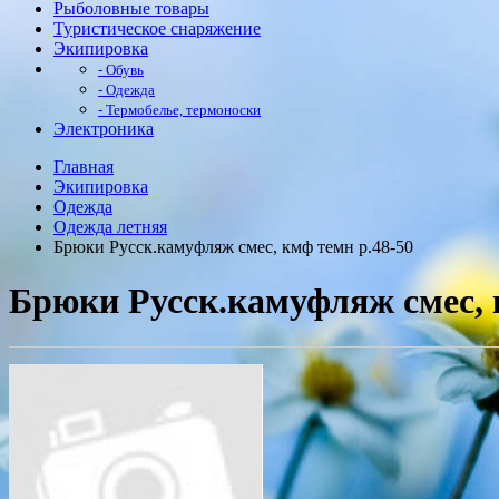
Рыболовные товары
Туристическое снаряжение
Экипировка
- Обувь
- Одежда
- Термобелье, термоноски
Электроника
Главная
Экипировка
Одежда
Одежда летняя
Брюки Русск.камуфляж смес, кмф темн р.48-50
Брюки Русск.камуфляж смес, 