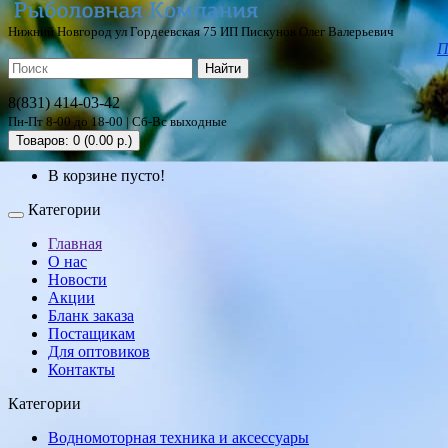
Нижний Новгород ул Гордеевская 75 ИП Пискунов Олег Валерьевич
П
Найти
8(831) 414-03-42
Пн-Пт 8-00 до 18-00 | Сб-Вс выходные
Товаров: 0 (0.00 р.)
В корзине пусто!
Категории
Главная
О нас
Новости
Акции
Бланк заказа
Постащикам
Для оптовиков
Контакты
Категории
Водномоторная техника и аксессуары