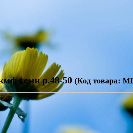
кмф темн р.48-50
(Код товара: М