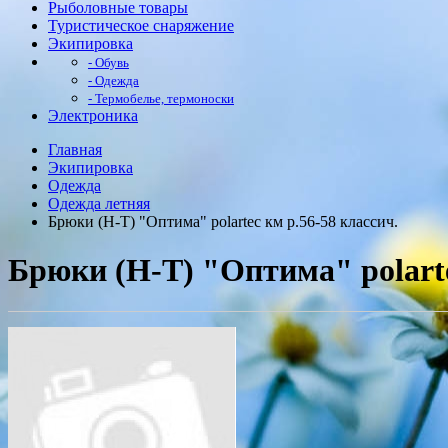
Рыболовные товары
Туристическое снаряжение
Экипировка
- Обувь
- Одежда
- Термобелье, термоноски
Электроника
Главная
Экипировка
Одежда
Одежда летняя
Брюки (Н-Т) "Оптима" polartec км р.56-58 классич.
Брюки (Н-Т) "Оптима" polarte