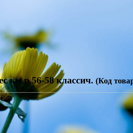
c км р.56-58 классич.
(Код това