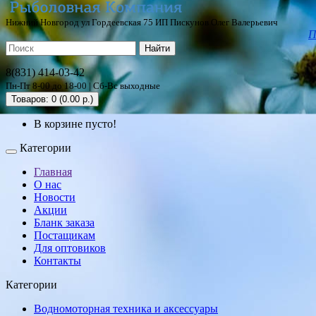
Нижний Новгород ул Гордеевская 75 ИП Пискунов Олег Валерьевич
П
Найти
8(831) 414-03-42
Пн-Пт 8-00 до 18-00 | Сб-Вс выходные
Товаров: 0 (0.00 р.)
В корзине пусто!
Категории
Главная
О нас
Новости
Акции
Бланк заказа
Постащикам
Для оптовиков
Контакты
Категории
Водномоторная техника и аксессуары