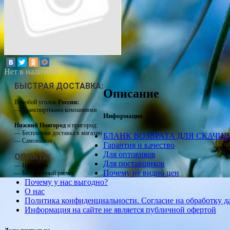
Нет в наличии
БЫСТРАЯ ДОСТАВКА:
Описание
В любой уголок
России:
— Транспортными компаниями
Информация
Нижний Новгород
и пригород:
— Бесплатная доставка в магазин
БЛАНК ВОЗВРАТА ДЛЯ СКАЧИ
— Самовывоз
Гарантия и качество
Для оптовиков
ОПЛАТА:
Для поставщиков
— Наличные
Почему не видно цен
— Безналичный расчет
Почему у нас выгодно?
О нас
Политика конфиденциальности. Согласие на обработку 
Информация на сайте не является публичной офертой