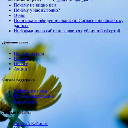
— Безналичный расчет
Почему не видно цен
Почему у нас выгодно?
О нас
Политика конфиденциальности. Согласие на обработку
данных
Информация на сайте не является публичной офертой
Дополнительно
Производители
Прочее
Прочее
Акции
Служба поддержки
Связаться с нами
Прочая информация
Карта сайта
Личный Кабинет
Личный Кабинет