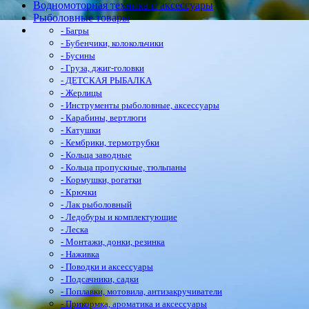
Водномоторная техника и аксессуары
Рыболовные товары
- Багры
- Бубенчики, колокольчики
- Бусины
- Груза, джиг-головки
- ДЕТСКАЯ РЫБАЛКА
- Жерлицы
- Инструменты рыболовные, аксессуары
- Карабины, вертлюги
- Катушки
- Кембрики, термотрубки
- Кольца заводные
- Кольца пропускные, тюльпаны
- Кормушки, рогатки
- Крючки
- Лак рыболовный
- Ледобуры и комплектующие
- Леска
- Монтажи, донки, резинка
- Наживка
- Поводки и аксессуары
- Подсачники, садки
- Поплавки, мотовила, антизакручиватели
- Прикормка, ароматика и аксессуары