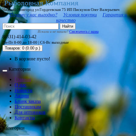
Нижний Новгород ул Гордеевская 75 ИП Пискунов Олег Валерьевич
Почему у нас выгодно?
Условия покупки
Гарантия и
качество
Найти
Искали и не нашли?
Свяжитесь с нами
8(831) 414-03-42
Пн-Пт 8-00 до 18-00 | Сб-Вс выходные
Товаров: 0 (0.00 р.)
В корзине пусто!
Категории
Главная
О нас
Новости
Акции
Бланк заказа
Постащикам
Для оптовиков
Контакты
Категории