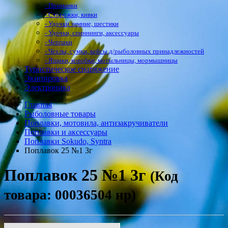
- Приманки
- Сторожки, кивки
- Удочки зимние, шестики
- Удочки, спиннинги, аксессуары
- Черпаки
- Чехлы, сумки, кейсы д/рыболовных принадлежностей
- Ящики, коробки, мотыльницы, мормышницы
Туристическое снаряжение
Экипировка
Электроника
Главная
Рыболовные товары
Поплавки, мотовила, антизакручиватели
Поплавки и аксессуары
Поплавки Sokudo, Syntra
Поплавок 25 №1 3г
Поплавок 25 №1 3г
(Код
товара: 00036504 нр)