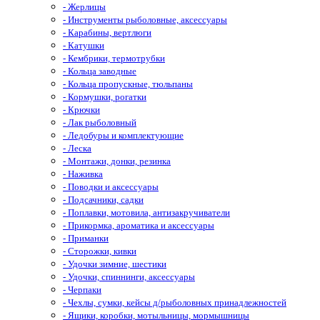
- Жерлицы
- Инструменты рыболовные, аксессуары
- Карабины, вертлюги
- Катушки
- Кембрики, термотрубки
- Кольца заводные
- Кольца пропускные, тюльпаны
- Кормушки, рогатки
- Крючки
- Лак рыболовный
- Ледобуры и комплектующие
- Леска
- Монтажи, донки, резинка
- Наживка
- Поводки и аксессуары
- Подсачники, садки
- Поплавки, мотовила, антизакручиватели
- Прикормка, ароматика и аксессуары
- Приманки
- Сторожки, кивки
- Удочки зимние, шестики
- Удочки, спиннинги, аксессуары
- Черпаки
- Чехлы, сумки, кейсы д/рыболовных принадлежностей
- Ящики, коробки, мотыльницы, мормышницы