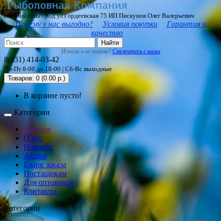
Нижний Новгород ул Гордеевская 75 ИП Пискунов Олег Валерьевич
Почему у нас выгодно?
Условия покупки
Гарантия и
качество
Найти
Искали и не нашли?
Свяжитесь с нами
8(831) 414-03-42
Пн-Пт 8-00 до 18-00 | Сб-Вс выходные
Товаров: 0 (0.00 р.)
В корзине пусто!
Категории
Главная
О нас
Новости
Акции
Бланк заказа
Постащикам
Для оптовиков
Контакты
Категории