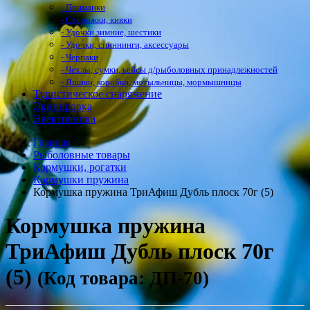
- Приманки
- Сторожки, кивки
- Удочки зимние, шестики
- Удочки, спиннинги, аксессуары
- Черпаки
- Чехлы, сумки, кейсы д/рыболовных принадлежностей
- Ящики, коробки, мотыльницы, мормышницы
Туристическое снаряжение
Экипировка
Электроника
Главная
Рыболовные товары
Кормушки, рогатки
Кормушки пружина
Кормушка пружина ТриАфиш Дубль плоск 70г (5)
Кормушка пружина
ТриАфиш Дубль плоск 70г
(5)
(Код товара: ДП-70)