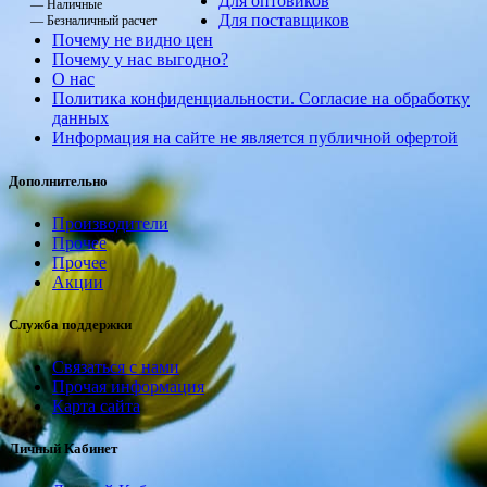
Для оптовиков
— Наличные
Для поставщиков
— Безналичный расчет
Почему не видно цен
Почему у нас выгодно?
О нас
Политика конфиденциальности. Согласие на обработку
данных
Информация на сайте не является публичной офертой
Дополнительно
Производители
Прочее
Прочее
Акции
Служба поддержки
Связаться с нами
Прочая информация
Карта сайта
Личный Кабинет