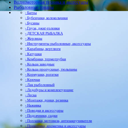
Водномоторная техника и аксессуары
Рыболовные товары
- Багры
- Бубенчики, колокольчики
- Бусины
- Груза, джиг-головки
- ДЕТСКАЯ РЫБАЛКА
- Жерлицы
- Инструменты рыболовные, аксессуары
- Карабины, вертлюги
- Катушки
- Кембрики, термотрубки
- Кольца заводные
- Кольца пропускные, тюльпаны
- Кормушки, рогатки
- Крючки
- Лак рыболовный
- Ледобуры и комплектующие
- Леска
- Монтажи, донки, резинка
- Наживка
- Поводки и аксессуары
- Подсачники, садки
- Поплавки, мотовила, антизакручиватели
- Прикормка, ароматика и аксессуары