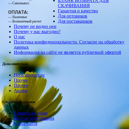
БЛАНК ВОЗВРАТА ДЛЯ
— Самовывоз
СКАЧИВАНИЯ
Гарантия и качество
ОПЛАТА:
Для оптовиков
— Наличные
Для поставщиков
— Безналичный расчет
Почему не видно цен
Почему у нас выгодно?
О нас
Политика конфиденциальности. Согласие на обработку
данных
Информация на сайте не является публичной офертой
Дополнительно
Производители
Прочее
Прочее
Акции
Служба поддержки
Связаться с нами
Прочая информация
Карта сайта