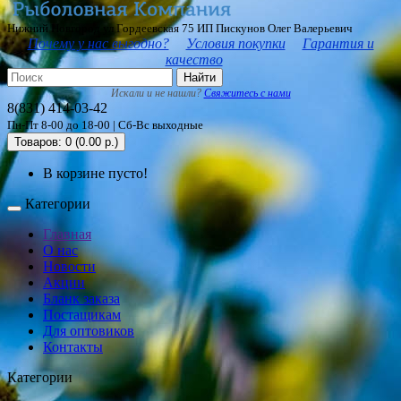
Нижний Новгород ул Гордеевская 75 ИП Пискунов Олег Валерьевич
Почему у нас выгодно?
Условия покупки
Гарантия и
качество
Найти
Искали и не нашли?
Свяжитесь с нами
8(831) 414-03-42
Пн-Пт 8-00 до 18-00 | Сб-Вс выходные
Товаров: 0 (0.00 р.)
В корзине пусто!
Категории
Главная
О нас
Новости
Акции
Бланк заказа
Постащикам
Для оптовиков
Контакты
Категории