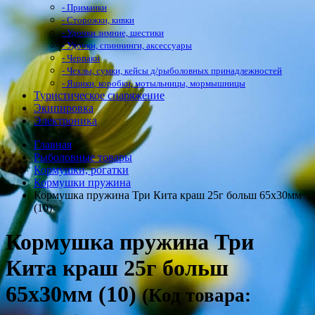
- Приманки
- Сторожки, кивки
- Удочки зимние, шестики
- Удочки, спиннинги, аксессуары
- Черпаки
- Чехлы, сумки, кейсы д/рыболовных принадлежностей
- Ящики, коробки, мотыльницы, мормышницы
Туристическое снаряжение
Экипировка
Электроника
Главная
Рыболовные товары
Кормушки, рогатки
Кормушки пружина
Кормушка пружина Три Кита краш 25г больш 65х30мм
(10)
Кормушка пружина Три
Кита краш 25г больш
65х30мм (10)
(Код товара: