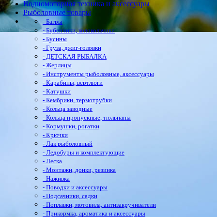
Водномоторная техника и аксессуары
Рыболовные товары
- Багры
- Бубенчики, колокольчики
- Бусины
- Груза, джиг-головки
- ДЕТСКАЯ РЫБАЛКА
- Жерлицы
- Инструменты рыболовные, аксессуары
- Карабины, вертлюги
- Катушки
- Кембрики, термотрубки
- Кольца заводные
- Кольца пропускные, тюльпаны
- Кормушки, рогатки
- Крючки
- Лак рыболовный
- Ледобуры и комплектующие
- Леска
- Монтажи, донки, резинка
- Наживка
- Поводки и аксессуары
- Подсачники, садки
- Поплавки, мотовила, антизакручиватели
- Прикормка, ароматика и аксессуары