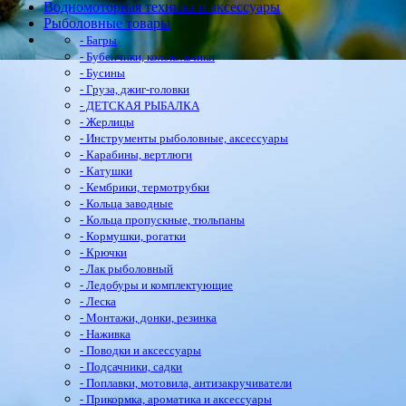
Водномоторная техника и аксессуары
Рыболовные товары
- Багры
- Бубенчики, колокольчики
- Бусины
- Груза, джиг-головки
- ДЕТСКАЯ РЫБАЛКА
- Жерлицы
- Инструменты рыболовные, аксессуары
- Карабины, вертлюги
- Катушки
- Кембрики, термотрубки
- Кольца заводные
- Кольца пропускные, тюльпаны
- Кормушки, рогатки
- Крючки
- Лак рыболовный
- Ледобуры и комплектующие
- Леска
- Монтажи, донки, резинка
- Наживка
- Поводки и аксессуары
- Подсачники, садки
- Поплавки, мотовила, антизакручиватели
- Прикормка, ароматика и аксессуары