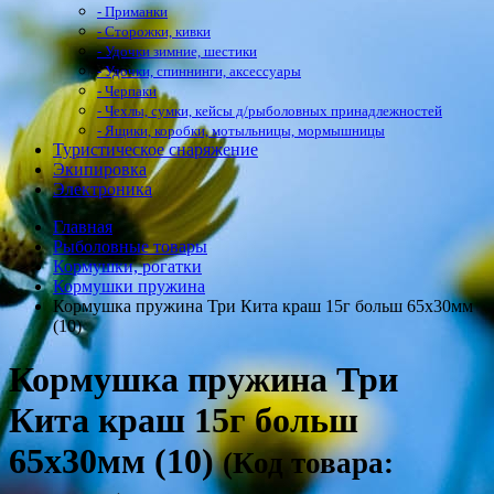
- Приманки
- Сторожки, кивки
- Удочки зимние, шестики
- Удочки, спиннинги, аксессуары
- Черпаки
- Чехлы, сумки, кейсы д/рыболовных принадлежностей
- Ящики, коробки, мотыльницы, мормышницы
Туристическое снаряжение
Экипировка
Электроника
Главная
Рыболовные товары
Кормушки, рогатки
Кормушки пружина
Кормушка пружина Три Кита краш 15г больш 65х30мм
(10)
Кормушка пружина Три
Кита краш 15г больш
65х30мм (10)
(Код товара: