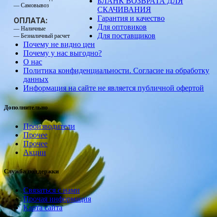
БЛАНК ВОЗВРАТА ДЛЯ
— Самовывоз
СКАЧИВАНИЯ
Гарантия и качество
ОПЛАТА:
Для оптовиков
— Наличные
Для поставщиков
— Безналичный расчет
Почему не видно цен
Почему у нас выгодно?
О нас
Политика конфиденциальности. Согласие на обработку
данных
Информация на сайте не является публичной офертой
Дополнительно
Производители
Прочее
Прочее
Акции
Служба поддержки
Связаться с нами
Прочая информация
Карта сайта