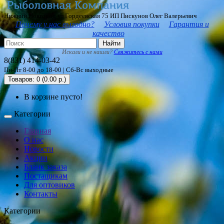
Нижний Новгород ул Гордеевская 75 ИП Пискунов Олег Валерьевич
Почему у нас выгодно?
Условия покупки
Гарантия и
качество
Найти
Искали и не нашли?
Свяжитесь с нами
8(831) 414-03-42
Пн-Пт 8-00 до 18-00 | Сб-Вс выходные
Товаров: 0 (0.00 р.)
В корзине пусто!
Категории
Главная
О нас
Новости
Акции
Бланк заказа
Постащикам
Для оптовиков
Контакты
Категории