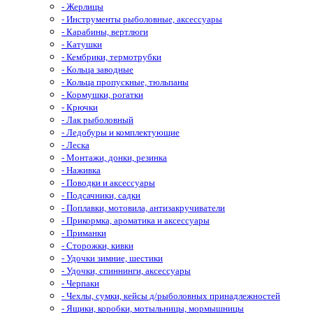
- Жерлицы
- Инструменты рыболовные, аксессуары
- Карабины, вертлюги
- Катушки
- Кембрики, термотрубки
- Кольца заводные
- Кольца пропускные, тюльпаны
- Кормушки, рогатки
- Крючки
- Лак рыболовный
- Ледобуры и комплектующие
- Леска
- Монтажи, донки, резинка
- Наживка
- Поводки и аксессуары
- Подсачники, садки
- Поплавки, мотовила, антизакручиватели
- Прикормка, ароматика и аксессуары
- Приманки
- Сторожки, кивки
- Удочки зимние, шестики
- Удочки, спиннинги, аксессуары
- Черпаки
- Чехлы, сумки, кейсы д/рыболовных принадлежностей
- Ящики, коробки, мотыльницы, мормышницы