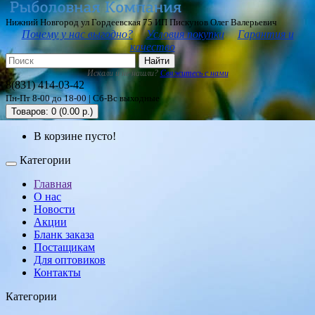
Нижний Новгород ул Гордеевская 75 ИП Пискунов Олег Валерьевич
Почему у нас выгодно?
Условия покупки
Гарантия и
качество
Найти
Искали и не нашли?
Свяжитесь с нами
8(831) 414-03-42
Пн-Пт 8-00 до 18-00 | Сб-Вс выходные
Товаров: 0 (0.00 р.)
В корзине пусто!
Категории
Главная
О нас
Новости
Акции
Бланк заказа
Постащикам
Для оптовиков
Контакты
Категории