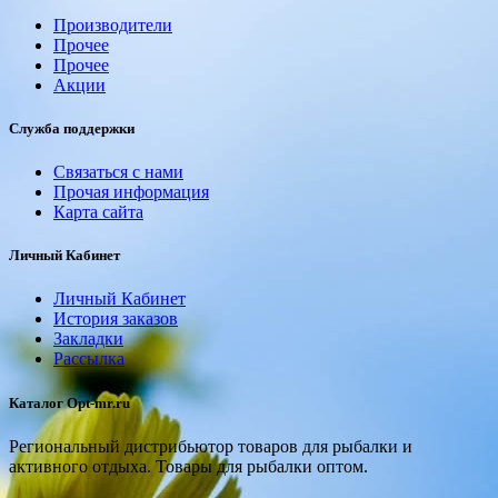
Производители
Прочее
Прочее
Акции
Служба поддержки
Связаться с нами
Прочая информация
Карта сайта
Личный Кабинет
Личный Кабинет
История заказов
Закладки
Рассылка
Каталог Opt-mr.ru
Региональный дистрибьютор товаров для рыбалки и
активного отдыха. Товары для рыбалки оптом.