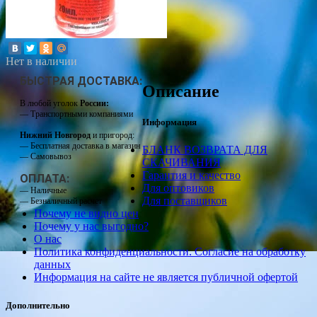
Нет в наличии
БЫСТРАЯ ДОСТАВКА:
Описание
В любой уголок
России:
— Транспортными компаниями
Информация
Нижний Новгород
и пригород:
— Бесплатная доставка в магазин
БЛАНК ВОЗВРАТА ДЛЯ
— Самовывоз
СКАЧИВАНИЯ
Гарантия и качество
ОПЛАТА:
Для оптовиков
— Наличные
Для поставщиков
— Безналичный расчет
Почему не видно цен
Почему у нас выгодно?
О нас
Политика конфиденциальности. Согласие на обработку
данных
Информация на сайте не является публичной офертой
Дополнительно