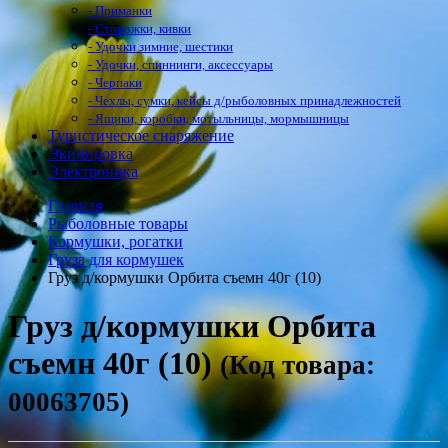
- Приманки
- Сторожки, кивки
- Удочки зимние, шестики
- Удочки, спиннинги, аксессуары
- Черпаки
- Чехлы, сумки, кейсы д/рыболовных принадлежностей
- Ящики, коробки, мотыльницы, мормышницы
Туристическое снаряжение
Экипировка
Электроника
Главная
Рыболовные товары
Кормушки, рогатки
Груза для кормушек
Груз д/кормушки Орбита съемн 40г (10)
Груз д/кормушки Орбита
съемн 40г (10)
(Код товара:
00063705)