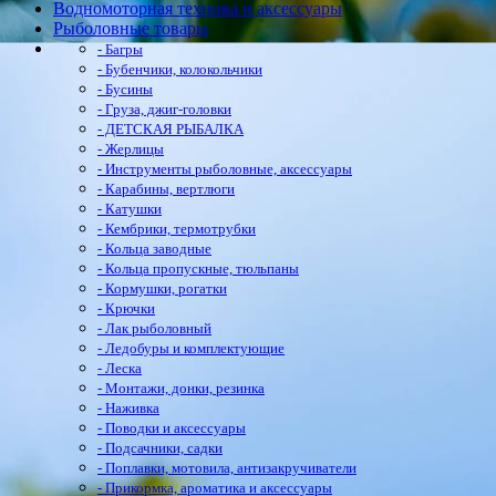
Водномоторная техника и аксессуары
Рыболовные товары
- Багры
- Бубенчики, колокольчики
- Бусины
- Груза, джиг-головки
- ДЕТСКАЯ РЫБАЛКА
- Жерлицы
- Инструменты рыболовные, аксессуары
- Карабины, вертлюги
- Катушки
- Кембрики, термотрубки
- Кольца заводные
- Кольца пропускные, тюльпаны
- Кормушки, рогатки
- Крючки
- Лак рыболовный
- Ледобуры и комплектующие
- Леска
- Монтажи, донки, резинка
- Наживка
- Поводки и аксессуары
- Подсачники, садки
- Поплавки, мотовила, антизакручиватели
- Прикормка, ароматика и аксессуары