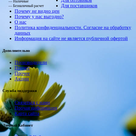
Для оптовиков
— Наличные
Для поставщиков
— Безналичный расчет
Почему не видно цен
Почему у нас выгодно?
О нас
Политика конфиденциальности. Согласие на обработку
данных
Информация на сайте не является публичной офертой
Дополнительно
Производители
Прочее
Прочее
Акции
Служба поддержки
Связаться с нами
Прочая информация
Карта сайта
Личный Кабинет