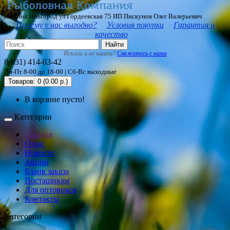
Нижний Новгород ул Гордеевская 75 ИП Пискунов Олег Валерьевич
Почему у нас выгодно?
Условия покупки
Гарантия и
качество
Найти
Искали и не нашли?
Свяжитесь с нами
8(831) 414-03-42
Пн-Пт 8-00 до 18-00 | Сб-Вс выходные
Товаров: 0 (0.00 р.)
В корзине пусто!
Категории
Главная
О нас
Новости
Акции
Бланк заказа
Постащикам
Для оптовиков
Контакты
Категории