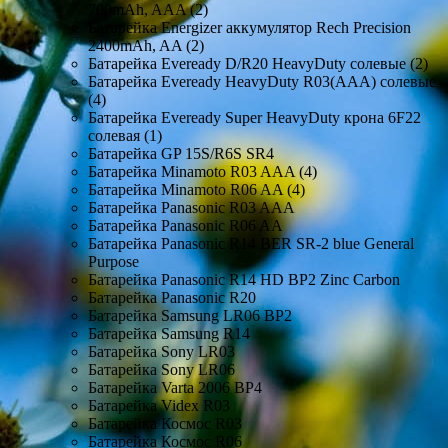
700mAh, AAA (2)
Батарейка Energizer аккумулятор Rech Precision
2400mAh, AA (2)
Батарейка Eveready D/R20 HeavyDuty солевые (2)
Батарейка Eveready HeavyDuty R03(AAA) солевые
(4)
Батарейка Eveready Super HeavyDuty крона 6F22
солевая (1)
Батарейка GP 15S/R6S SR4
Батарейка Minamoto R03 AAA (4)
Батарейка Minamoto R06 AA (4)
Батарейка Panasonic R03 AAA
Батарейка Panasonic R06 AA
Батарейка Panasonic R14 BER SR-2 blue General
Purpose
Батарейка Panasonic R14 HD BP2 Zinc Carbon
Батарейка Panasonic R20
Батарейка Samsung LR06 BP2
Батарейка Samsung R14
Батарейка Sony LR03
Батарейка Sony LR06
Батарейка Varta 2006 BP4
Батарейка Videx R03
Батарейка Космос R03
Батарейка Космос R06