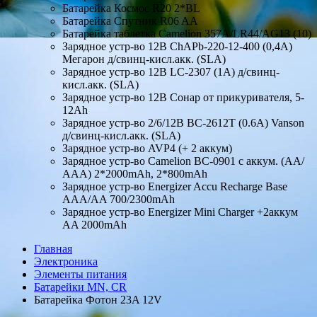
Батарейка Космос R20 2*BL
Батарейка Спутник R06 AA
Батарейка таблетка Camelion 357A/LR44/AG13 (10)
Зарядное устр-во 12В ChAPb-220-12-400 (0,4А)
Мегарон д/свинц-кисл.акк. (SLA)
Зарядное устр-во 12В LC-2307 (1А) д/свинц-
кисл.акк. (SLA)
Зарядное устр-во 12В Сонар от прикуривателя, 5-
12Ah
Зарядное устр-во 2/6/12В BC-2612T (0.6А) Vanson
д/свинц-кисл.акк. (SLA)
Зарядное устр-во AVP4 (+ 2 аккум)
Зарядное устр-во Camelion ВС-0901 с аккум. (АА/
ААА) 2*2000mАh, 2*800mAh
Зарядное устр-во Energizer Accu Recharge Base
AAA/AA 700/2300mAh
Зарядное устр-во Energizer Mini Charger +2аккум
AA 2000mAh
Главная
Электроника
Элементы питания
Батарейки MN, CR
Батарейка Фотон 23A 12V