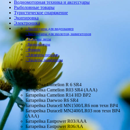
Водномоторная техника и аксессуары
Рыболовные товары
Туристическое снаряжение
Экипировка
Электроника
- Аксессуары для видеокамер
- Аксессуары для эхолотов, навигаторов
- Безмены, весы
- Видеокамеры
- Фонари
- Элементы питания
- Эхолоты, навигаторы
Каталог товаров
+
Другие
(65)
Батарейка Camelion R 6 SR4
Батарейка Camelion R03 SR4 (AAA)
Батарейка Camelion R14 HD BP2
Батарейка Daewoo R6 SR4
Батарейка Duracell MN1500/LR6 нов техн BP4
Батарейка Duracell MN2400/LR03 нов техн BP4
(AAA)
Батарейка Eastpower R03/AAA
Батарейка Eastpower R06/AA