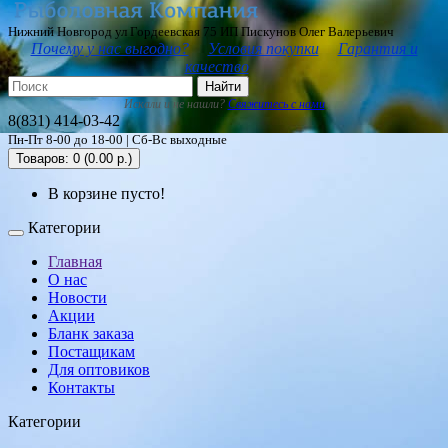
Нижний Новгород ул Гордеевская 75 ИП Пискунов Олег Валерьевич
Почему у нас выгодно?
Условия покупки
Гарантия и
качество
Найти
Искали и не нашли?
Свяжитесь с нами
8(831) 414-03-42
Пн-Пт 8-00 до 18-00 | Сб-Вс выходные
Товаров: 0 (0.00 р.)
В корзине пусто!
Категории
Главная
О нас
Новости
Акции
Бланк заказа
Постащикам
Для оптовиков
Контакты
Категории