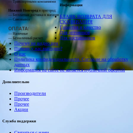
— Транспортными компаниями
Информация
Нижний Новгород
и пригород:
— Бесплатная доставка в магазин
БЛАНК ВОЗВРАТА ДЛЯ
— Самовывоз
СКАЧИВАНИЯ
Гарантия и качество
ОПЛАТА:
Для оптовиков
— Наличные
Для поставщиков
— Безналичный расчет
Почему не видно цен
Почему у нас выгодно?
О нас
Политика конфиденциальности. Согласие на обработку
данных
Информация на сайте не является публичной офертой
Дополнительно
Производители
Прочее
Прочее
Акции
Служба поддержки
Связаться с нами