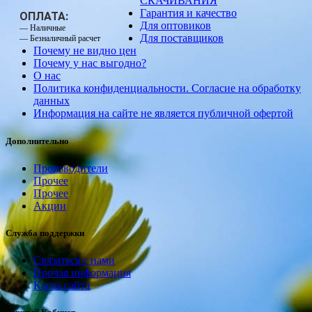
СКАЧИВАНИЯ
Гарантия и качество
ОПЛАТА:
Для оптовиков
— Наличные
Для поставщиков
— Безналичный расчет
Почему не видно цен
Почему у нас выгодно?
О нас
Политика конфиденциальности. Согласие на обработку
данных
Информация на сайте не является публичной офертой
Дополнительно
Производители
Прочее
Прочее
Акции
Служба поддержки
Связаться с нами
Прочая информация
Карта сайта