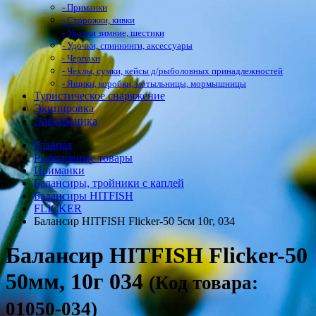
- Приманки
- Сторожки, кивки
- Удочки зимние, шестики
- Удочки, спиннинги, аксессуары
- Черпаки
- Чехлы, сумки, кейсы д/рыболовных принадлежностей
- Ящики, коробки, мотыльницы, мормышницы
Туристическое снаряжение
Экипировка
Электроника
Главная
Рыболовные товары
Приманки
Балансиры, тройники с каплей
Балансиры HITFISH
FLICKER
Балансир HITFISH Flicker-50 5см 10г, 034
Балансир HITFISH Flicker-50
50мм, 10г 034
(Код товара:
01050-034)