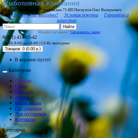
Нижний Новгород ул Гордеевская 75 ИП Пискунов Олег Валерьевич
Почему у нас выгодно?
Условия покупки
Гарантия и
качество
Найти
Искали и не нашли?
Свяжитесь с нами
8(831) 414-03-42
Пн-Пт 8-00 до 18-00 | Сб-Вс выходные
Товаров: 0 (0.00 р.)
В корзине пусто!
Категории
Главная
О нас
Новости
Акции
Бланк заказа
Постащикам
Для оптовиков
Контакты
Категории