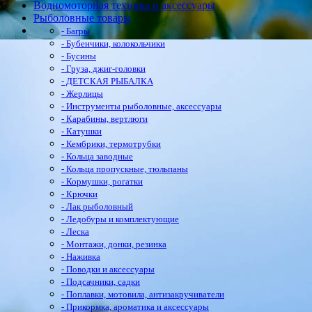
Водномоторная техника и аксессуары
Рыболовные товары
- Багры
- Бубенчики, колокольчики
- Бусины
- Груза, джиг-головки
- ДЕТСКАЯ РЫБАЛКА
- Жерлицы
- Инструменты рыболовные, аксессуары
- Карабины, вертлюги
- Катушки
- Кембрики, термотрубки
- Кольца заводные
- Кольца пропускные, тюльпаны
- Кормушки, рогатки
- Крючки
- Лак рыболовный
- Ледобуры и комплектующие
- Леска
- Монтажи, донки, резинка
- Наживка
- Поводки и аксессуары
- Подсачники, садки
- Поплавки, мотовила, антизакручиватели
- Прикормка, ароматика и аксессуары