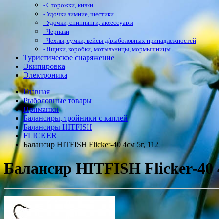
- Сторожки, кивки
- Удочки зимние, шестики
- Удочки, спиннинги, аксессуары
- Черпаки
- Чехлы, сумки, кейсы д/рыболовных принадлежностей
- Ящики, коробки, мотыльницы, мормышницы
Туристическое снаряжение
Экипировка
Электроника
Главная
Рыболовные товары
Приманки
Балансиры, тройники с каплей
Балансиры HITFISH
FLICKER
Балансир HITFISH Flicker-40 4см 5г, 112
Балансир HITFISH Flicker-40 